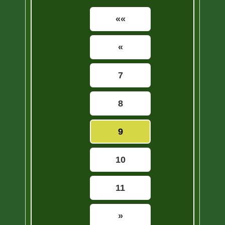
««
«
7
8
9
10
11
»