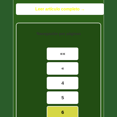
Leer artículo completo →
Navegación por páginas
««
«
4
5
6