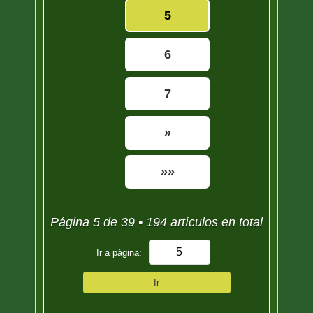
5
6
7
»
»»
Página 5 de 39 • 194 artículos en total
Ir a página:
Ir