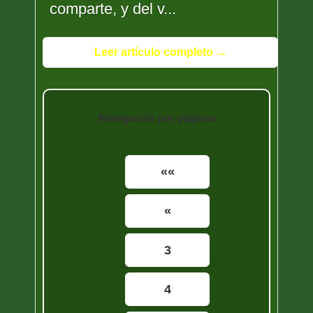
comparte, y del v...
Leer artículo completo →
Navegación por páginas
««
«
3
4