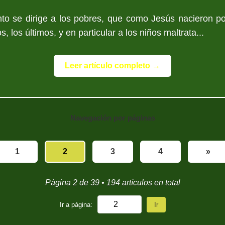
o se dirige a los pobres, que como Jesús nacieron pob
 los últimos, y en particular a los niños maltrata...
Leer artículo completo →
Navegación por páginas
1
2
3
4
»
Página 2 de 39 • 194 artículos en total
Ir a página:
Ir