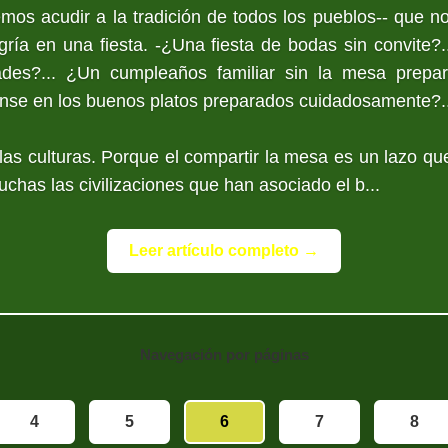
emos acudir a la tradición de todos los pueblos-- que n
gría en una fiesta. -¿Una fiesta de bodas sin convite?..
ades?... ¿Un cumpleaños familiar sin la mesa prepar
ense en los buenos platos preparados cuidadosamente?..
 las culturas. Porque el compartir la mesa es un lazo qu
uchas las civilizaciones que han asociado el b...
Leer artículo completo →
Navegación por páginas
4
5
6
7
8